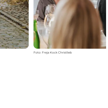
Foto
:
Freja Kock Christlieb