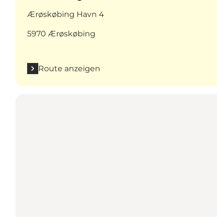
Ærøskøbing Havn 4
5970 Ærøskøbing
Route anzeigen