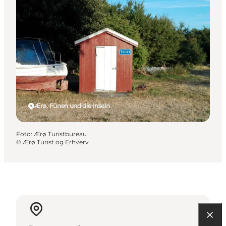
Ærø, Fünen und die Inseln
Foto
:
Ærø Turistbureau
©
Ærø Turist og Erhverv