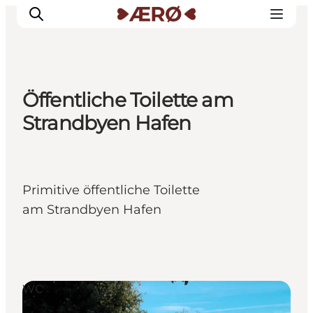
Öffentliche Toilette am
Unterkünfte
Strandbyen Hafen
Essen
Erleben
Veranstaltungen
Primitive öffentliche Toilette
Reiseplanung
am Strandbyen Hafen
WC