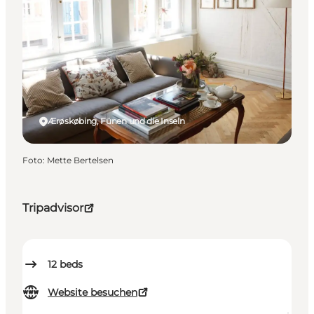
Ærøskøbing, Fünen und die Inseln
Foto
:
Mette Bertelsen
Tripadvisor
12
beds
Website besuchen