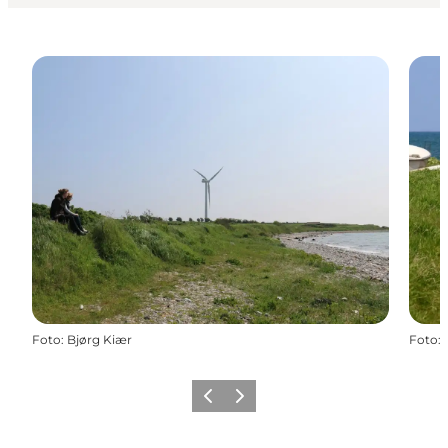
Foto
:
Bjørg Kiær
Foto
:
Zurück
Weiter