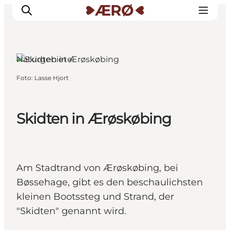
Ærøskøbing, Fünen und die
Inseln
Naturgebiete
Foto
:
Lasse Hjort
Unterkünfte
Essen
Erleben
Skidten in Ærøskøbing
Veranstaltungen
Reiseplanung
Am Stadtrand von Ærøskøbing, bei
Bøssehage, gibt es den beschaulichsten
kleinen Bootssteg und Strand, der
"Skidten" genannt wird.