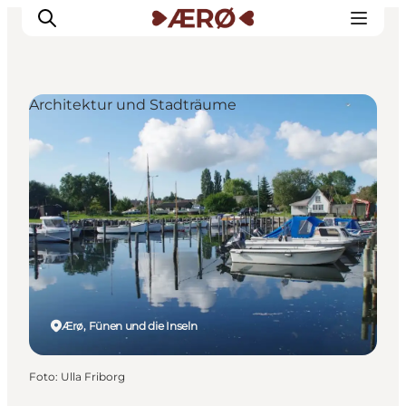
Architektur und Stadträume
Unterkünfte
Essen
Erleben
Veranstaltungen
Reiseplanung
Ærø, Fünen und die Inseln
Foto
:
Ulla Friborg