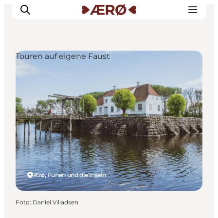
Touren auf eigene Faust
Unterkünfte
Essen
Erleben
Veranstaltungen
Reiseplanung
Ærø, Fünen und die Inseln
Foto
:
Daniel Villadsen