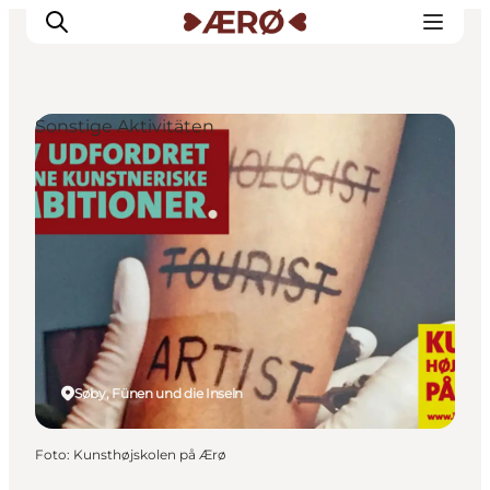
Sonstige Aktivitäten
Unterkünfte
Essen
Erleben
Veranstaltungen
Reiseplanung
Søby, Fünen und die Inseln
Foto
:
Kunsthøjskolen på Ærø