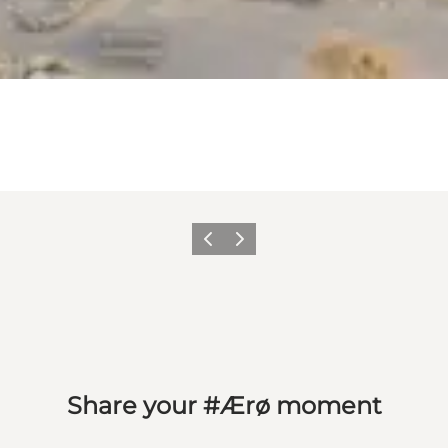
Zurück
Weiter
Share your #Ærø moment